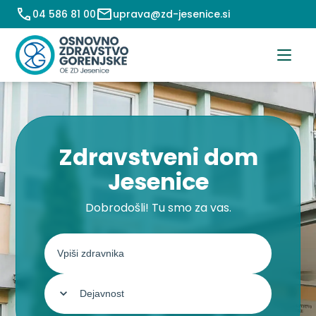
Preskoči
04 586 81 00
uprava@zd-jesenice.si
na
vsebino
Zdravstveni dom
Jesenice
Dobrodošli! Tu smo za vas.