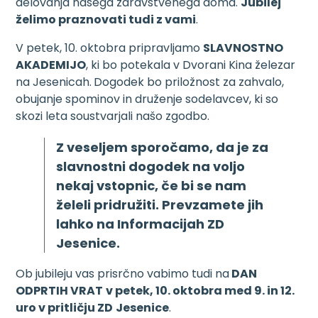
delovanja našega zdravstvenega doma.
Jubilej
želimo praznovati tudi z vami
.
V petek, 10. oktobra pripravljamo
SLAVNOSTNO
AKADEMIJO
, ki bo potekala v Dvorani Kina železar
na Jesenicah.
Dogodek bo priložnost za zahvalo,
obujanje spominov in druženje sodelavcev, ki so
skozi leta soustvarjali našo zgodbo.
Z veseljem sporočamo, da je
za
slavnostni dogodek
na voljo
nekaj vstopnic, če bi se nam
želeli pridružiti.
Prevzamete jih
lahko na Informacijah ZD
Jesenice.
Ob jubileju vas prisrčno vabimo tudi na
DAN
ODPRTIH VRAT
v petek, 10. oktobra med 9. in 12.
uro v pritličju ZD
Jesenice
.