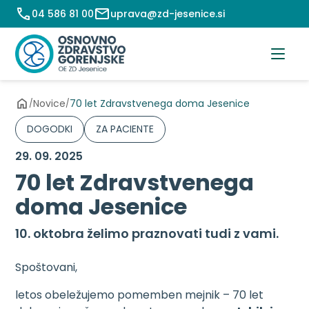
Preskoči
04 586 81 00
uprava@zd-jesenice.si
na
vsebino
Novice
70 let Zdravstvenega doma Jesenice
/
/
DOGODKI
ZA PACIENTE
29. 09. 2025
70 let Zdravstvenega
doma Jesenice
10. oktobra želimo praznovati tudi z vami.
Spoštovani,
letos obeležujemo pomemben mejnik – 70 let