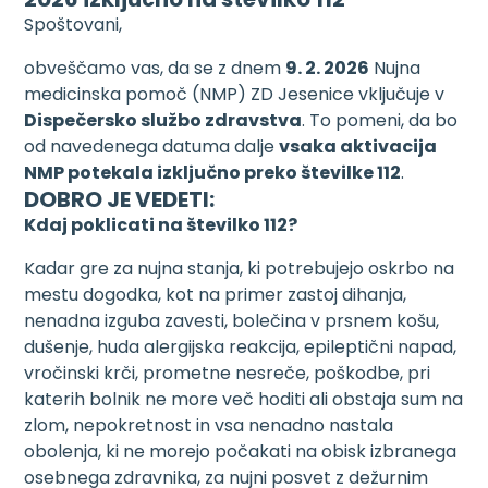
Spoštovani,
obveščamo vas, da se z dnem
9. 2. 2026
Nujna
medicinska pomoč (NMP) ZD Jesenice vključuje v
Dispečersko službo zdravstva
. To pomeni, da bo
od navedenega datuma dalje
vsaka aktivacija
NMP potekala izključno preko številke 112
.
DOBRO JE VEDETI:
Kdaj poklicati na številko 112?
Kadar gre za nujna stanja, ki potrebujejo oskrbo na
mestu dogodka, kot na primer zastoj dihanja,
nenadna izguba zavesti, bolečina v prsnem košu,
dušenje, huda alergijska reakcija, epileptični napad,
vročinski krči, prometne nesreče, poškodbe, pri
katerih bolnik ne more več hoditi ali obstaja sum na
zlom, nepokretnost in vsa nenadno nastala
obolenja, ki ne morejo počakati na obisk izbranega
osebnega zdravnika, za nujni posvet z dežurnim