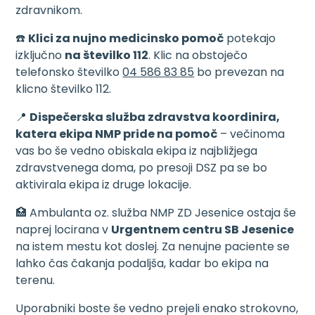
zdravnikom.
☎️
Klici za nujno medicinsko pomoč
potekajo
izključno
na številko 112
. Klic na obstoječo
telefonsko številko
04 586 83 85
bo prevezan na
klicno številko 112.
📍
Dispečerska služba zdravstva koordinira,
katera ekipa NMP pride na pomoč
– večinoma
vas bo še vedno obiskala ekipa iz najbližjega
zdravstvenega doma, po presoji DSZ pa se bo
aktivirala ekipa iz druge lokacije.
🏥 Ambulanta oz. služba NMP ZD Jesenice ostaja še
naprej locirana v
Urgentnem centru SB Jesenice
na istem mestu kot doslej. Za nenujne paciente se
lahko čas čakanja podaljša, kadar bo ekipa na
terenu.
Uporabniki boste še vedno prejeli enako strokovno,