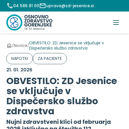
Preskoči
04 586 81 00
uprava@zd-jesenice.si
na
vsebino
OBVESTILO: ZD Jesenice se vključuje v
Novice
/
/
Dispečersko službo zdravstva
NAPOTKI
ZA PACIENTE
21. 01. 2026
OBVESTILO: ZD Jesenice
se vključuje v
Dispečersko službo
zdravstva
Nujni zdravstveni klici od februarja
2026 izključno na številko 112