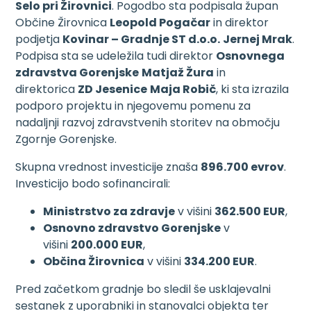
Selo pri Žirovnici
. Pogodbo sta podpisala župan
Občine Žirovnica
Leopold Pogačar
in direktor
podjetja
Kovinar – Gradnje ST d.o.o.
Jernej Mrak
.
Podpisa sta se udeležila tudi direktor
Osnovnega
zdravstva Gorenjske
Matjaž Žura
in
direktorica
ZD Jesenice
Maja Robič
, ki sta izrazila
podporo projektu in njegovemu pomenu za
nadaljnji razvoj zdravstvenih storitev na območju
Zgornje Gorenjske.
Skupna vrednost investicije znaša
896.700 evrov
.
Investicijo bodo sofinancirali:
Ministrstvo za zdravje
v višini
362.500 EUR
,
Osnovno zdravstvo Gorenjske
v
višini
200.000 EUR
,
Občina Žirovnica
v višini
334.200 EUR
.
Pred začetkom gradnje bo sledil še usklajevalni
sestanek z uporabniki in stanovalci objekta ter