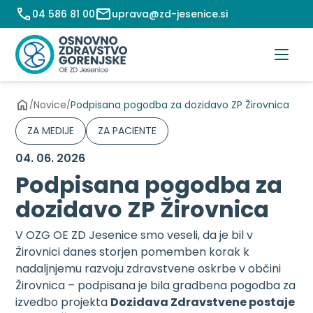
Preskoči
04 586 81 00
uprava@zd-jesenice.si
na
vsebino
Novice
Podpisana pogodba za dozidavo ZP Žirovnica
/
/
ZA MEDIJE
ZA PACIENTE
04. 06. 2026
Podpisana pogodba za
dozidavo ZP Žirovnica
V OZG OE ZD Jesenice smo veseli, da je bil v
Žirovnici danes storjen pomemben korak k
nadaljnjemu razvoju zdravstvene oskrbe v občini
Žirovnica – podpisana je bila gradbena pogodba za
izvedbo projekta
Dozidava Zdravstvene postaje