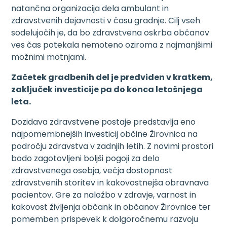
natančna organizacija dela ambulant in
zdravstvenih dejavnosti v času gradnje. Cilj vseh
sodelujočih je, da bo zdravstvena oskrba občanov
ves čas potekala nemoteno oziroma z najmanjšimi
možnimi motnjami.
Začetek gradbenih del je predviden v kratkem,
zaključek investicije pa do konca letošnjega
leta.
Dozidava zdravstvene postaje predstavlja eno
najpomembnejših investicij občine Žirovnica na
področju zdravstva v zadnjih letih. Z novimi prostori
bodo zagotovljeni boljši pogoji za delo
zdravstvenega osebja, večja dostopnost
zdravstvenih storitev in kakovostnejša obravnava
pacientov. Gre za naložbo v zdravje, varnost in
kakovost življenja občank in občanov Žirovnice ter
pomemben prispevek k dolgoročnemu razvoju