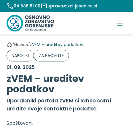
Preskoči
04 586 81 00
uprava@zd-jesenice.si
na
vsebino
Novice
zVEM – ureditev podatkov
/
/
NAPOTKI
ZA PACIENTE
01. 09. 2025
zVEM – ureditev
podatkov
Uporabniki portala zVEM si lahko sami
uredite svoje kontaktne podatke.
Spoštovani,