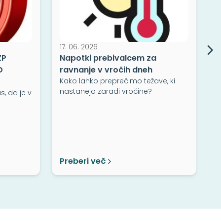
17. 06. 2026
ZP
Napotki prebivalcem za
D
ravnanje v vročih dneh
Kako lahko preprečimo težave, ki
1
nastanejo zaradi vročine?
, da je v
O
a
Z
a
Preberi več
P