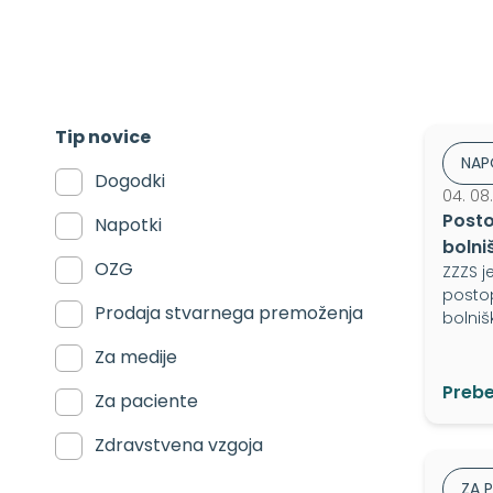
Tip novice
NAP
Dogodki
04. 08
Posto
Napotki
bolni
OZG
ZZZS j
postop
Prodaja stvarnega premoženja
bolniš
Za medije
Prebe
Za paciente
Zdravstvena vzgoja
ZA 