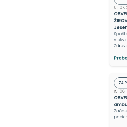
01. 07.
OBVES
ŽIROV
Jesen
Spošt
v okvi
Zdrav
Prebe
ZA 
15. 06
OBVES
ambul
Začas
pacien