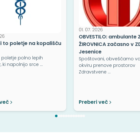
01. 07. 2026
026
OBVESTILO: ambulante 
i to poletje na kopališču
ŽIROVNICA začasno v Z
Jesenice
 poletje polno lepih
Spoštovani, obveščamo vas
, ki napolnijo srce …
okviru prenove prostorov
Zdravstvene …
 več
Preberi več