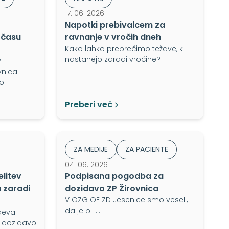
17. 06. 2026
Napotki prebivalcem za
 času
ravnanje v vročih dneh
Kako lahko preprečimo težave, ki
nastanejo zaradi vročine?
v
vnica
o
Preberi več
ZA MEDIJE
ZA PACIENTE
04. 06. 2026
litev
Podpisana pogodba za
 zaradi
dozidavo ZP Žirovnica
V OZG OE ZD Jesenice smo veseli,
da je bil …
ideva
a dozidavo