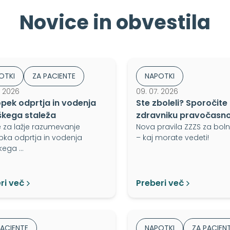
Novice in obvestila
OTKI
ZA PACIENTE
NAPOTKI
. 2026
09. 07. 2026
pek odprtja in vodenja
Ste zboleli? Sporočite
škega staleža
zdravniku pravočasno
e za lažje razumevanje
Nova pravila ZZZS za bolni
ka odprtja in vodenja
– kaj morate vedeti!
kega …
ri več
Preberi več
PACIENTE
NAPOTKI
ZA PACIEN