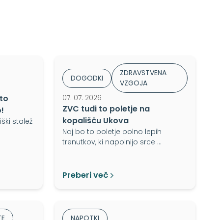
ZDRAVSTVENA
DOGODKI
VZGOJA
 to
07. 07. 2026
ZVC tudi to poletje na
!
kopališču Ukova
ški stalež
Naj bo to poletje polno lepih
trenutkov, ki napolnijo srce …
Preberi več
TE
NAPOTKI