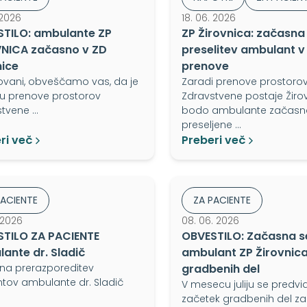
 2026
18. 06. 2026
TILO: ambulante ZP
ZP Žirovnica: začasna
NICA začasno v ZD
preselitev ambulant v
ice
prenove
ovani, obveščamo vas, da je
Zaradi prenove prostoro
ru prenove prostorov
Zdravstvene postaje Žiro
stvene …
bodo ambulante začasn
preseljene …
ri več
Preberi več
PACIENTE
ZA PACIENTE
. 2026
08. 06. 2026
TILO ZA PACIENTE
OBVESTILO: Začasna se
ante dr. Sladič
ambulant ZP Žirovnica
na prerazporeditev
gradbenih del
tov ambulante dr. Sladič
V mesecu juliju se predv
začetek gradbenih del z