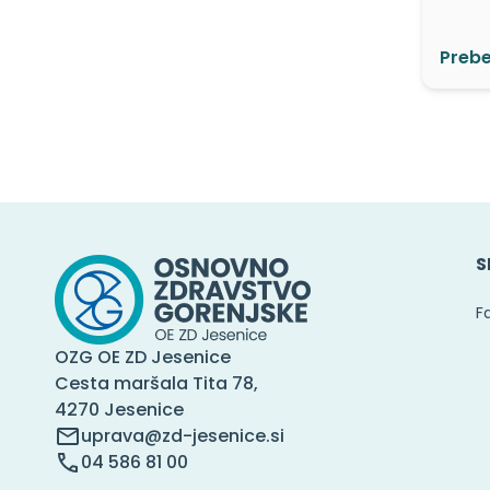
Prebe
S
F
OZG OE ZD Jesenice
Cesta maršala Tita 78,
4270 Jesenice
uprava@zd-jesenice.si
04 586 81 00