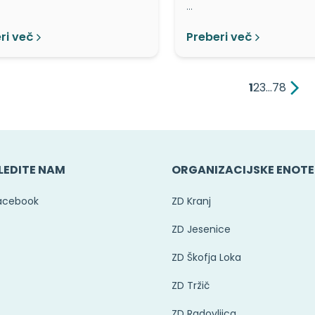
…
ri več
Preberi več
1
2
3
…
7
8
LEDITE NAM
ORGANIZACIJSKE ENOTE
acebook
ZD Kranj
ZD Jesenice
ZD Škofja Loka
ZD Tržič
ZD Radovljica