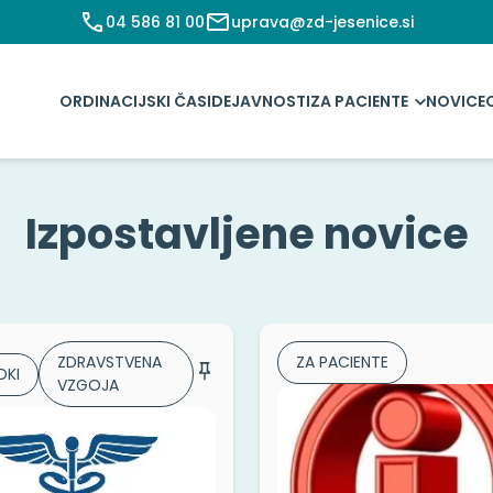
04 586 81 00
uprava@zd-jesenice.si
ORDINACIJSKI ČASI
DEJAVNOSTI
ZA PACIENTE
NOVICE
Izpostavljene novice
ZDRAVSTVENA
ZA PACIENTE
KI
VZGOJA