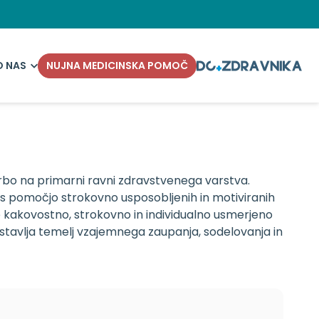
O NAS
NUJNA MEDICINSKA POMOČ
bo na primarni ravni zdravstvenega varstva.
 s pomočjo strokovno usposobljenih in motiviranih
 kakovostno, strokovno in individualno usmerjeno
stavlja temelj vzajemnega zaupanja, sodelovanja in