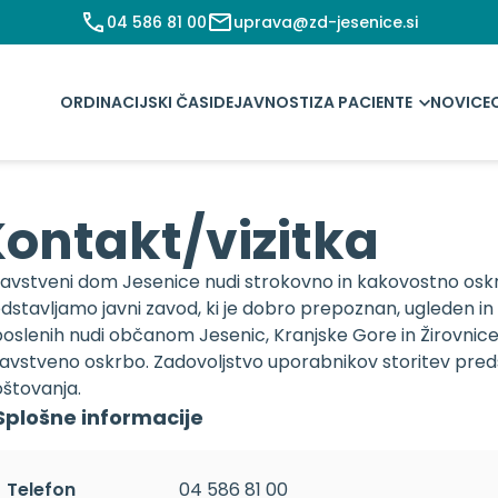
04 586 81 00
uprava@zd-jesenice.si
ORDINACIJSKI ČASI
DEJAVNOSTI
ZA PACIENTE
NOVICE
ontakt/vizitka
avstveni dom Jesenice nudi strokovno in kakovostno oskr
dstavljamo javni zavod, ki je dobro prepoznan, ugleden in
oslenih nudi občanom Jesenic, Kranjske Gore in Žirovnice
avstveno oskrbo. Zadovoljstvo uporabnikov storitev pred
štovanja.
Splošne informacije
Telefon
04 586 81 00