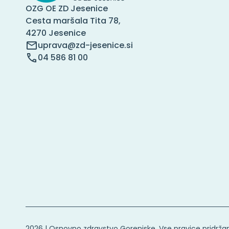
OZG OE ZD Jesenice
Cesta maršala Tita 78,
4270 Jesenice
uprava@zd-jesenice.si
04 586 81 00
2026 | Osnovno zdravstvo Gorenjske. Vse pravice pridrža