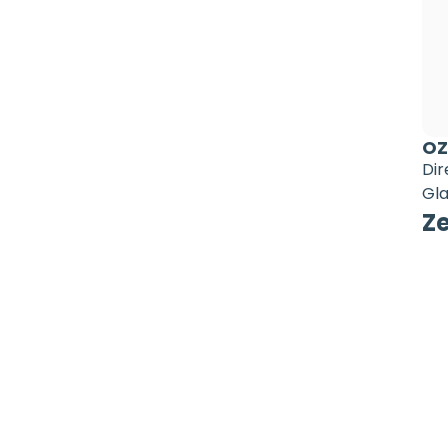
OZ
Dir
Gla
Z