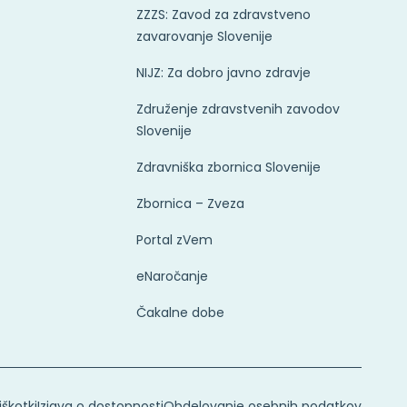
ZZZS: Zavod za zdravstveno
zavarovanje Slovenije
NIJZ: Za dobro javno zdravje
Združenje zdravstvenih zavodov
Slovenije
Zdravniška zbornica Slovenije
Zbornica – Zveza
Portal zVem
eNaročanje
Čakalne dobe
iškotki
Izjava o dostopnosti
Obdelovanje osebnih podatkov