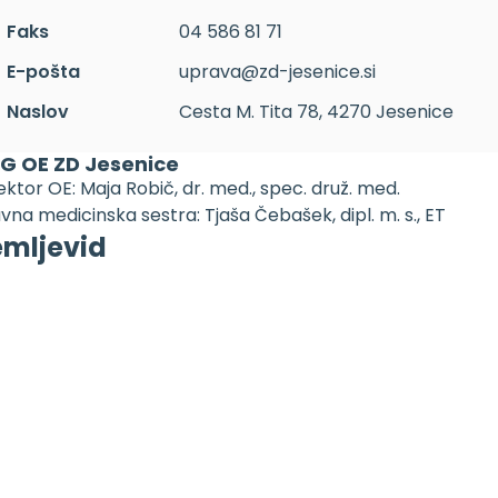
Faks
04 586 81 71
E-pošta
uprava@zd-jesenice.si
Naslov
Cesta M. Tita 78, 4270 Jesenice
G OE ZD Jesenice
ektor OE: Maja Robič, dr. med., spec. druž. med.
vna medicinska sestra: Tjaša Čebašek, dipl. m. s., ET
emljevid