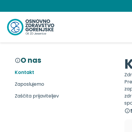
Preskoči
na
vsebino
K
O nas
Kontakt
Zdr
Pre
Zaposlujemo
zap
Zaščita prijaviteljev
zdr
spo