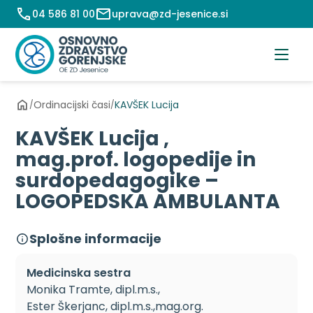
Preskoči
04 586 81 00
uprava@zd-jesenice.si
na
vsebino
Ordinacijski časi
KAVŠEK Lucija
/
/
KAVŠEK Lucija ,
mag.prof. logopedije in
surdopedagogike –
LOGOPEDSKA AMBULANTA
Splošne informacije
Medicinska sestra
Monika Tramte, dipl.m.s.,
Ester Škerjanc, dipl.m.s.,mag.org.