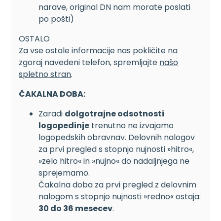
narave, original DN nam morate poslati
po pošti)
OSTALO
Za vse ostale informacije nas pokličite na
zgoraj navedeni telefon, spremljajte
našo
spletno stran
.
ČAKALNA DOBA:
Zaradi
dolgotrajne odsotnosti
logopedinje
trenutno ne izvajamo
logopedskih obravnav. Delovnih nalogov
za prvi pregled s stopnjo nujnosti »hitro«,
»zelo hitro« in »nujno« do nadaljnjega ne
sprejemamo.
Čakalna doba za prvi pregled z delovnim
nalogom s stopnjo nujnosti »redno« ostaja:
30 do 36 mesecev
.