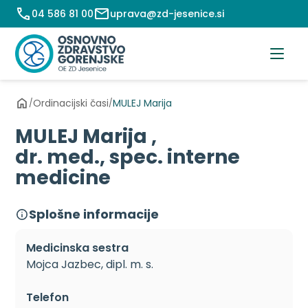
Preskoči
04 586 81 00
uprava@zd-jesenice.si
na
vsebino
Ordinacijski časi
MULEJ Marija
/
/
MULEJ Marija ,
dr. med., spec. interne
medicine
Splošne informacije
Medicinska sestra
Mojca Jazbec, dipl. m. s.
Telefon