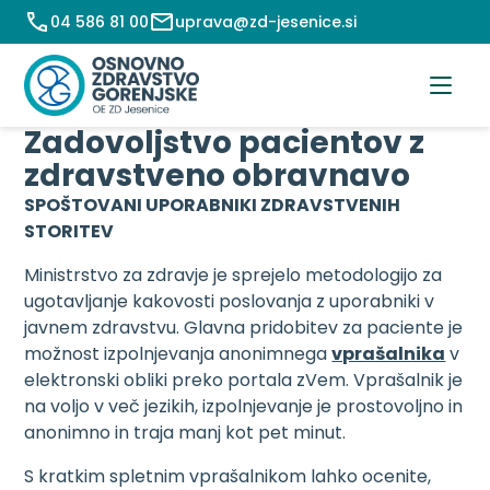
Preskoči
04 586 81 00
uprava@zd-jesenice.si
na
vsebino
Zadovoljstvo pacientov z
zdravstveno obravnavo
SPOŠTOVANI UPORABNIKI ZDRAVSTVENIH
STORITEV
Ministrstvo za zdravje je sprejelo metodologijo za
ugotavljanje kakovosti poslovanja z uporabniki v
javnem zdravstvu. Glavna pridobitev za paciente je
možnost izpolnjevanja anonimnega
vprašalnika
v
elektronski obliki preko portala zVem. Vprašalnik je
na voljo v več jezikih, izpolnjevanje je prostovoljno in
anonimno in traja manj kot pet minut.
S kratkim spletnim vprašalnikom lahko ocenite,